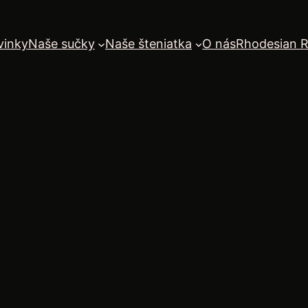
vinky
Naše sučky
Naše šteniatka
O nás
Rhodesian 