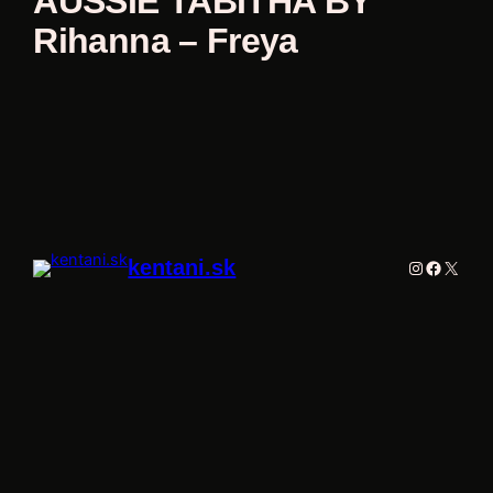
AUSSIE TABITHA BY
Rihanna – Freya
kentani.sk
Instagram
Facebo
X