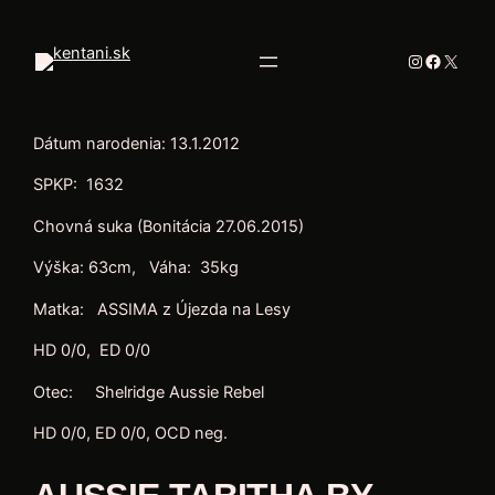
Prejsť
na
Instagram
Facebo
X
obsah
Dátum narodenia: 13.1.2012
SPKP: 1632
Chovná suka (Bonitácia 27.06.2015)
Výška: 63cm, Váha: 35kg
Matka: ASSIMA z Újezda na Lesy
HD 0/0, ED 0/0
Otec: Shelridge Aussie Rebel
HD 0/0, ED 0/0, OCD neg.